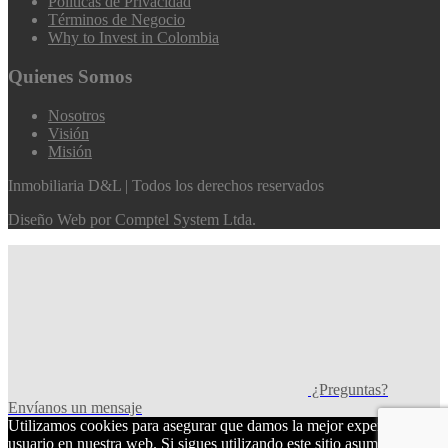
Políticas de Privacidad
Términos de Negocio
Why to Invest in Colombia
Quienes Somos
Nosotros
Visión
Misión
Inmobiliaria D&L | Todos los derechos reservados
Diseño Web por
Comptel System Ltda.
¿Preguntas?
Envíanos un mensaje
Utilizamos cookies para asegurar que damos la mejor experiencia al
usuario en nuestra web. Si sigues utilizando este sitio asumiremos