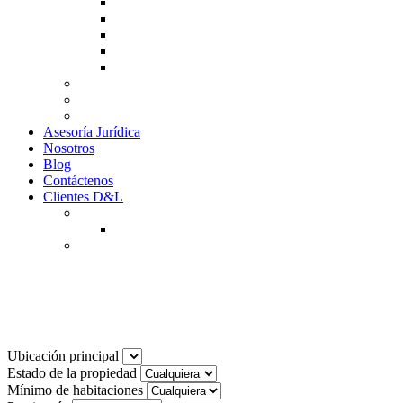
Guía de Venta
Guía Compra
Consigne Su Inmueble
Reportar daños
Solicitudes contables
Tarifas
Why to Invest in Colombia
Descargar documentos
Asesoría Jurídica
Nosotros
Blog
Contáctenos
Clientes D&L
Inquilinos
Pagos en Linea
Propietarios
(602) 660 89 48
Noticias
Ubicación principal
Estado de la propiedad
Mínimo de habitaciones