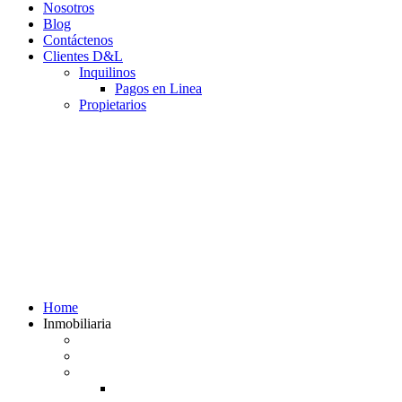
Nosotros
Blog
Contáctenos
Clientes D&L
Inquilinos
Pagos en Linea
Propietarios
(602) 660 89 48
Home
Inmobiliaria
Listado de inmuebles
Avalúos Comerciales de Inmuebles
Guias
Guía Alquiler