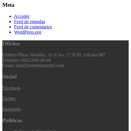
Meta
Acceder
Feed de entradas
Feed de comentarios
WordPress.org
Oficina
Edificio Plaza Versalles, Av 6 No. 17 N 92, Oficina 907
Teléfono: (602) 660 89 48
Email: info@inmobiliariadyl.com
Social
Facebook
Twitter
Instagram
Politicas