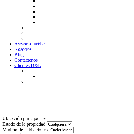
Guía de Venta
Guía Compra
Consigne Su Inmueble
Reportar daños
Solicitudes contables
Tarifas
Why to Invest in Colombia
Descargar documentos
Asesoría Jurídica
Nosotros
Blog
Contáctenos
Clientes D&L
Inquilinos
Pagos en Linea
Propietarios
(602) 660 89 48
Noticias
Ubicación principal
Estado de la propiedad
Mínimo de habitaciones