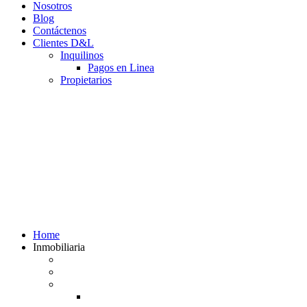
Nosotros
Blog
Contáctenos
Clientes D&L
Inquilinos
Pagos en Linea
Propietarios
(602) 660 89 48
Home
Inmobiliaria
Listado de inmuebles
Avalúos Comerciales de Inmuebles
Guias
Guía Alquiler