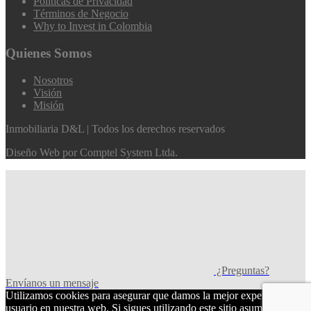
Políticas de Privacidad
Términos de Negocio
Why to Invest in Colombia
Quienes Somos
Nosotros
Visión
Misión
Inmobiliaria D&L | Todos los derechos reservados
Diseño Web por
Comptel System Ltda.
¿Preguntas?
Envíanos un mensaje
Utilizamos cookies para asegurar que damos la mejor experiencia al
usuario en nuestra web. Si sigues utilizando este sitio asumiremos