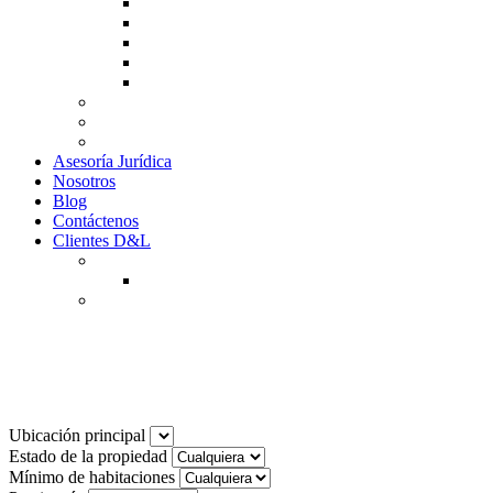
Guía de Venta
Guía Compra
Consigne Su Inmueble
Reportar daños
Solicitudes contables
Tarifas
Why to Invest in Colombia
Descargar documentos
Asesoría Jurídica
Nosotros
Blog
Contáctenos
Clientes D&L
Inquilinos
Pagos en Linea
Propietarios
(602) 660 89 48
Noticias
Ubicación principal
Estado de la propiedad
Mínimo de habitaciones