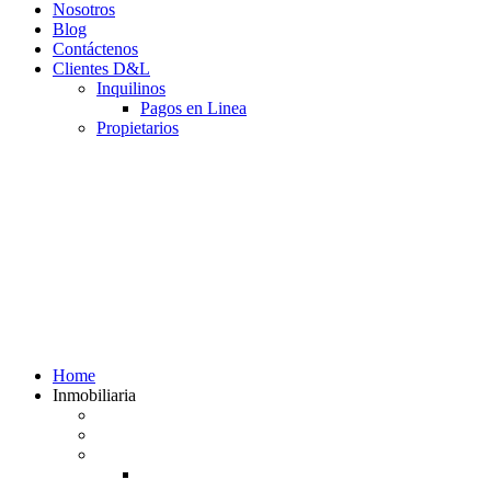
Nosotros
Blog
Contáctenos
Clientes D&L
Inquilinos
Pagos en Linea
Propietarios
(602) 660 89 48
Home
Inmobiliaria
Listado de inmuebles
Avalúos Comerciales de Inmuebles
Guias
Guía Alquiler