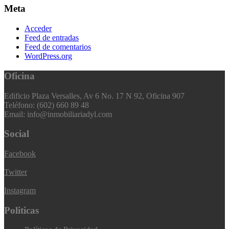
Meta
Acceder
Feed de entradas
Feed de comentarios
WordPress.org
Oficina
Edificio Plaza Versalles, Av 6 No. 17 N 92, Oficina 907
Teléfono: (602) 660 89 48
Email: info@inmobiliariadyl.com
Social
Facebook
Twitter
Instagram
Politicas