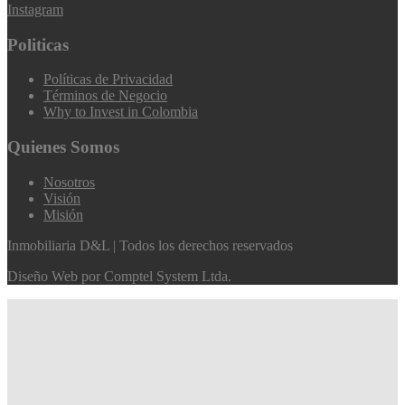
Instagram
Politicas
Políticas de Privacidad
Términos de Negocio
Why to Invest in Colombia
Quienes Somos
Nosotros
Visión
Misión
Inmobiliaria D&L | Todos los derechos reservados
Diseño Web por
Comptel System Ltda.