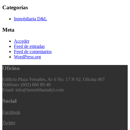
Categorías
Inmobiliaria D&L
Meta
Acceder
Feed de entradas
Feed de comentarios
WordPress.org
Oficina
Edificio Plaza Versalles, Av 6 No. 17 N 92, Oficina 907
Teléfono: (602) 660 89 48
Email: info@inmobiliariadyl.com
Social
Facebook
Twitter