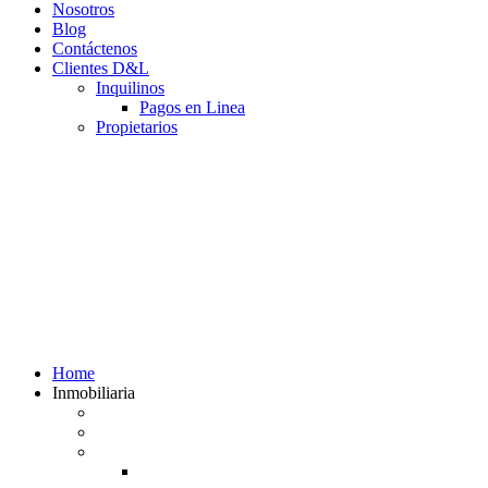
Nosotros
Blog
Contáctenos
Clientes D&L
Inquilinos
Pagos en Linea
Propietarios
(602) 660 89 48
Home
Inmobiliaria
Listado de inmuebles
Avalúos Comerciales de Inmuebles
Guias
Guía Alquiler