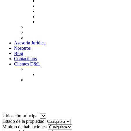
Guía de Venta
Guía Compra
Consigne Su Inmueble
Reportar daños
Solicitudes contables
Tarifas
Why to Invest in Colombia
Descargar documentos
Asesoría Jurídica
Nosotros
Blog
Contáctenos
Clientes D&L
Inquilinos
Pagos en Linea
Propietarios
(602) 660 89 48
Noticias
Ubicación principal
Estado de la propiedad
Mínimo de habitaciones