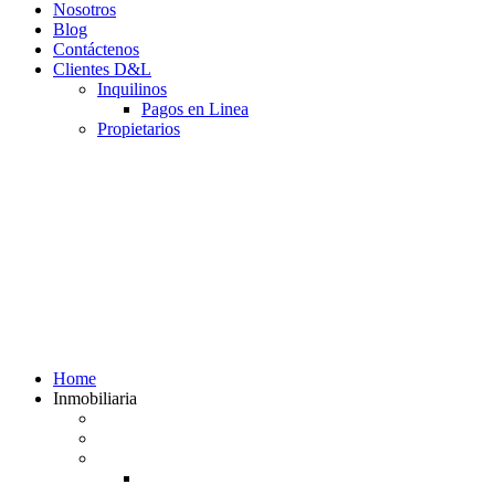
Nosotros
Blog
Contáctenos
Clientes D&L
Inquilinos
Pagos en Linea
Propietarios
(602) 660 89 48
Home
Inmobiliaria
Listado de inmuebles
Avalúos Comerciales de Inmuebles
Guias
Guía Alquiler