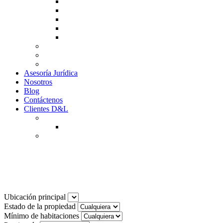
Guía de Venta
Guía Compra
Consigne Su Inmueble
Reportar daños
Solicitudes contables
Tarifas
Why to Invest in Colombia
Descargar documentos
Asesoría Jurídica
Nosotros
Blog
Contáctenos
Clientes D&L
Inquilinos
Pagos en Linea
Propietarios
(602) 660 89 48
Noticias
Ubicación principal
Estado de la propiedad
Mínimo de habitaciones