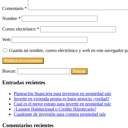
Comentario
*
Nombre
*
Correo electrónico
*
Web
Guarda mi nombre, correo electrónico y web en este navegador p
Buscar:
Entradas recientes
Planeación financiera para inversion en propiedad raíz
Invertir en vivienda propia es buen negocio ¿verdad?
Cual es el mejor estrato para invertir en propiedad raíz
¿Leasing Habitacional o Credito Hipotecario?
Cuadrante de inversión para compra propiedad raíz
Comentarios recientes