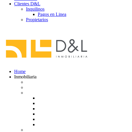
Clientes D&L
Inquilinos
Pagos en Linea
Propietarios
(602) 660 89 48
Home
Inmobiliaria
Listado de inmuebles
Avalúos Comerciales de Inmuebles
Guias
Guía Alquiler
Guía de Venta
Guía Compra
Consigne Su Inmueble
Reportar daños
Solicitudes contables
Tarifas