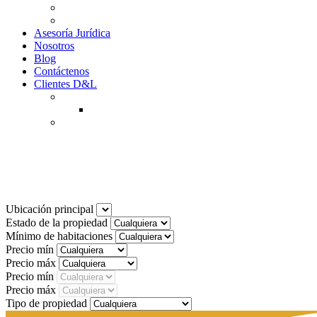
Why to Invest in Colombia
Descargar documentos
Asesoría Jurídica
Nosotros
Blog
Contáctenos
Clientes D&L
Inquilinos
Pagos en Linea
Propietarios
(602) 660 89 48
Noticias
Ubicación principal
Estado de la propiedad
Mínimo de habitaciones
Precio mín
Precio máx
Precio mín
Precio máx
Tipo de propiedad