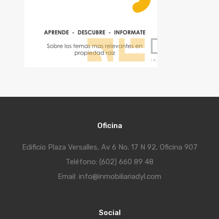
Oficina
Edificio Plaza Versalles, Av 6 No. 17 N 92, Oficina 907
Teléfono: (602) 660 89 48
Email: info@inmobiliariadyl.com
Social