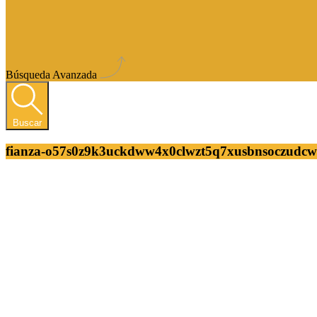
Búsqueda Avanzada
Buscar
fianza-o57s0z9k3uckdww4x0clwzt5q7xusbnsoczudcw