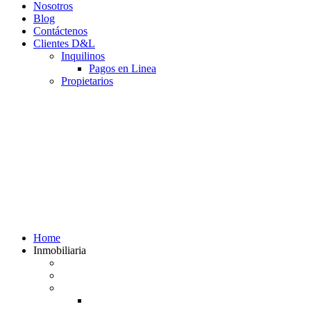
Nosotros
Blog
Contáctenos
Clientes D&L
Inquilinos
Pagos en Linea
Propietarios
(602) 660 89 48
Home
Inmobiliaria
Listado de inmuebles
Avalúos Comerciales de Inmuebles
Guias
Guía Alquiler