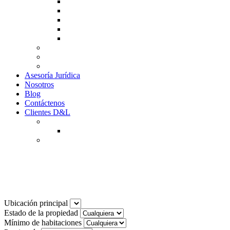
Guía de Venta
Guía Compra
Consigne Su Inmueble
Reportar daños
Solicitudes contables
Tarifas
Why to Invest in Colombia
Descargar documentos
Asesoría Jurídica
Nosotros
Blog
Contáctenos
Clientes D&L
Inquilinos
Pagos en Linea
Propietarios
(602) 660 89 48
fianza-o57s0z9k3uckdww4x0clwzt5q7xusb
Ubicación principal
Estado de la propiedad
Mínimo de habitaciones