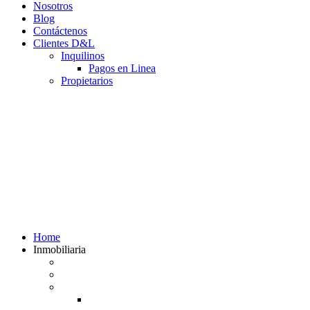
Nosotros
Blog
Contáctenos
Clientes D&L
Inquilinos
Pagos en Linea
Propietarios
(602) 660 89 48
Home
Inmobiliaria
Listado de inmuebles
Avalúos Comerciales de Inmuebles
Guias
Guía Alquiler