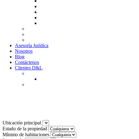
Guía de Venta
Guía Compra
Consigne Su Inmueble
Reportar daños
Solicitudes contables
Tarifas
Why to Invest in Colombia
Descargar documentos
Asesoría Jurídica
Nosotros
Blog
Contáctenos
Clientes D&L
Inquilinos
Pagos en Linea
Propietarios
(602) 660 89 48
Carrera 31 #6–37 | El cedro |
Ubicación principal
Estado de la propiedad
Mínimo de habitaciones