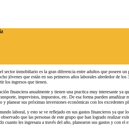
íz
el sector inmobiliario es la gran diferencia entre adultos que poseen un
ho jóvenes que están en sus primeros años laborales alrededor de los 3
r los ingresos que tienen.
ción financiera anualmente y tienen una practica muy interesante ya que 
transporte, imprevistos, impuestos, etc. De esa forma pueden amañizar 
do y planear sus próximas inversiones económicas con los excedentes p
undo laboral, y esto se ve reflejado en sus gastos financieros ya que
, he observado que las personas de este grupo que han logrado realizar e
o cuanto les ingresara a través del año, planearon sus gastos y con el 