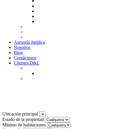
Guía de Venta
Guía Compra
Consigne Su Inmueble
Reportar daños
Solicitudes contables
Tarifas
Why to Invest in Colombia
Descargar documentos
Asesoría Jurídica
Nosotros
Blog
Contáctenos
Clientes D&L
Inquilinos
Pagos en Linea
Propietarios
(602) 660 89 48
Noticias
Ubicación principal
Estado de la propiedad
Mínimo de habitaciones