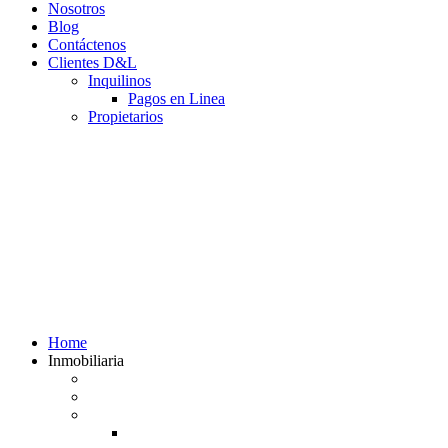
Nosotros
Blog
Contáctenos
Clientes D&L
Inquilinos
Pagos en Linea
Propietarios
(602) 660 89 48
Home
Inmobiliaria
Listado de inmuebles
Avalúos Comerciales de Inmuebles
Guias
Guía Alquiler