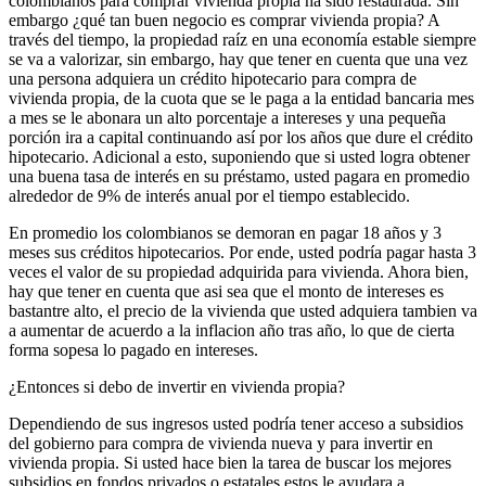
colombianos para comprar vivienda propia ha sido restaurada. Sin
embargo ¿qué tan buen negocio es comprar vivienda propia? A
través del tiempo, la propiedad raíz en una economía estable siempre
se va a valorizar, sin embargo, hay que tener en cuenta que una vez
una persona adquiera un crédito hipotecario para compra de
vivienda propia, de la cuota que se le paga a la entidad bancaria mes
a mes se le abonara un alto porcentaje a intereses y una pequeña
porción ira a capital continuando así por los años que dure el crédito
hipotecario. Adicional a esto, suponiendo que si usted logra obtener
una buena tasa de interés en su préstamo, usted pagara en promedio
alrededor de 9% de interés anual por el tiempo establecido.
En promedio los colombianos se demoran en pagar 18 años y 3
meses sus créditos hipotecarios. Por ende, usted podría pagar hasta 3
veces el valor de su propiedad adquirida para vivienda. Ahora bien,
hay que tener en cuenta que asi sea que el monto de intereses es
bastantre alto, el precio de la vivienda que usted adquiera tambien va
a aumentar de acuerdo a la inflacion año tras año, lo que de cierta
forma sopesa lo pagado en intereses.
¿Entonces si debo de invertir en vivienda propia?
Dependiendo de sus ingresos usted podría tener acceso a subsidios
del gobierno para compra de vivienda nueva y para invertir en
vivienda propia. Si usted hace bien la tarea de buscar los mejores
subsidios en fondos privados o estatales estos le ayudara a