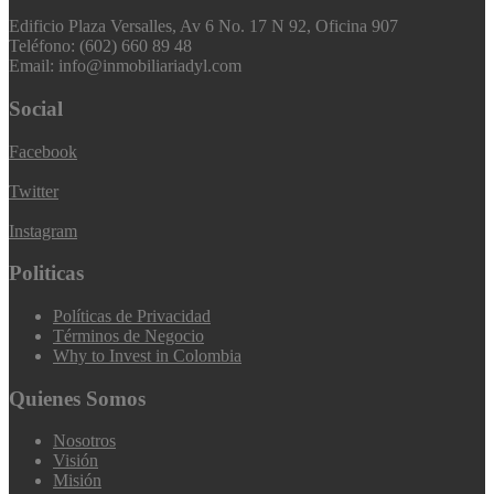
Edificio Plaza Versalles, Av 6 No. 17 N 92, Oficina 907
Teléfono: (602) 660 89 48
Email: info@inmobiliariadyl.com
Social
Facebook
Twitter
Instagram
Politicas
Políticas de Privacidad
Términos de Negocio
Why to Invest in Colombia
Quienes Somos
Nosotros
Visión
Misión