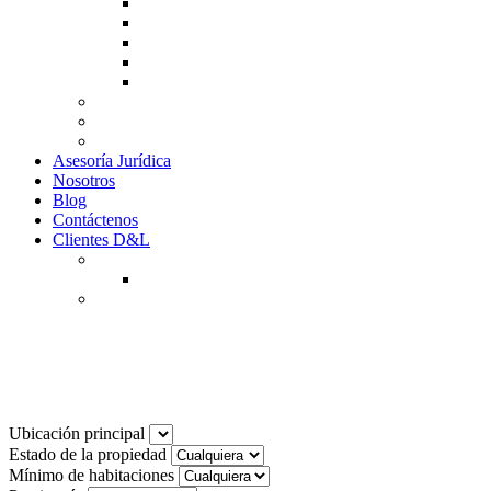
Guía de Venta
Guía Compra
Consigne Su Inmueble
Reportar daños
Solicitudes contables
Tarifas
Why to Invest in Colombia
Descargar documentos
Asesoría Jurídica
Nosotros
Blog
Contáctenos
Clientes D&L
Inquilinos
Pagos en Linea
Propietarios
(602) 660 89 48
Noticias
Ubicación principal
Estado de la propiedad
Mínimo de habitaciones