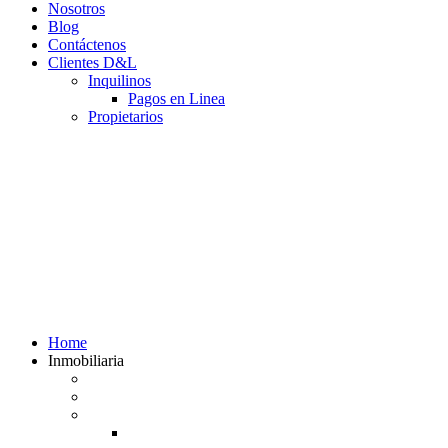
Nosotros
Blog
Contáctenos
Clientes D&L
Inquilinos
Pagos en Linea
Propietarios
(602) 660 89 48
Home
Inmobiliaria
Listado de inmuebles
Avalúos Comerciales de Inmuebles
Guias
Guía Alquiler