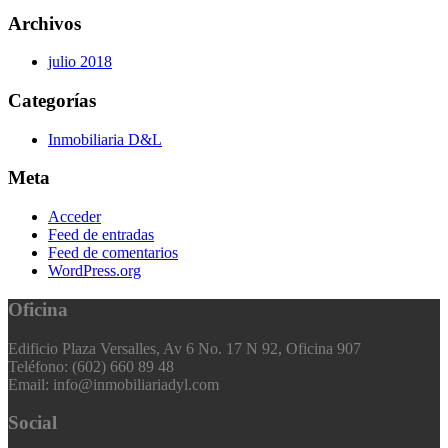
Archivos
julio 2018
Categorías
Inmobiliaria D&L
Meta
Acceder
Feed de entradas
Feed de comentarios
WordPress.org
Oficina
Edificio Plaza Versalles, Av 6 No. 17 N 92, Oficina 907
Teléfono: (602) 660 89 48
Email: info@inmobiliariadyl.com
Social