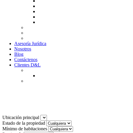
Guía de Venta
Guía Compra
Consigne Su Inmueble
Reportar daños
Solicitudes contables
Tarifas
Why to Invest in Colombia
Descargar documentos
Asesoría Jurídica
Nosotros
Blog
Contáctenos
Clientes D&L
Inquilinos
Pagos en Linea
Propietarios
(602) 660 89 48
Noticias
Ubicación principal
Estado de la propiedad
Mínimo de habitaciones