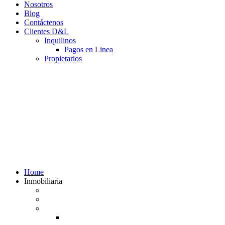
Nosotros
Blog
Contáctenos
Clientes D&L
Inquilinos
Pagos en Linea
Propietarios
(602) 660 89 48
Home
Inmobiliaria
Listado de inmuebles
Avalúos Comerciales de Inmuebles
Guias
Guía Alquiler