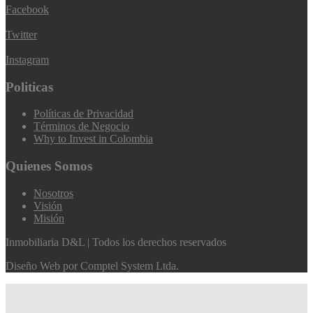
Facebook
Twitter
Instagram
Politicas
Políticas de Privacidad
Términos de Negocio
Why to Invest in Colombia
Quienes Somos
Nosotros
Visión
Misión
Inmobiliaria D&L | Todos los derechos reservados
Diseño Web por
Comptel System Ltda.