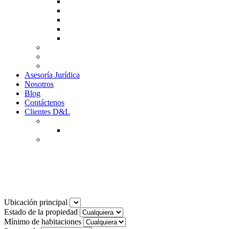
Guía de Venta
Guía Compra
Consigne Su Inmueble
Reportar daños
Solicitudes contables
Tarifas
Why to Invest in Colombia
Descargar documentos
Asesoría Jurídica
Nosotros
Blog
Contáctenos
Clientes D&L
Inquilinos
Pagos en Linea
Propietarios
(602) 660 89 48
Noticias
Ubicación principal
Estado de la propiedad
Mínimo de habitaciones