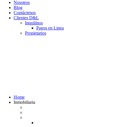
Nosotros
Blog
Contáctenos
Clientes D&L
Inquilinos
Pagos en Linea
Propietarios
(602) 660 89 48
Home
Inmobiliaria
Listado de inmuebles
Avalúos Comerciales de Inmuebles
Guias
Guía Alquiler