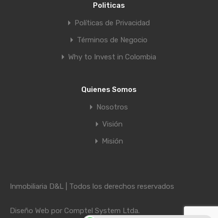
Politicas
Políticas de Privacidad
Términos de Negocio
Why to Invest in Colombia
Quienes Somos
Nosotros
Visión
Misión
Inmobiliaria D&L | Todos los derechos reservados
Diseño Web por
Comptel System Ltda.