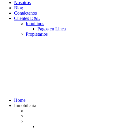
Nosotros
Blog
Contáctenos
Clientes D&L
Inquilinos
Pagos en Linea
Propietarios
(602) 660 89 48
Home
Inmobiliaria
Listado de inmuebles
Avalúos Comerciales de Inmuebles
Guias
Guía Alquiler