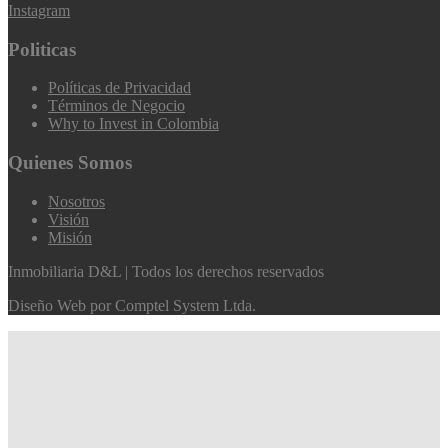
Instagram
Politicas
Políticas de Privacidad
Términos de Negocio
Why to Invest in Colombia
Quienes Somos
Nosotros
Visión
Misión
Inmobiliaria D&L | Todos los derechos reservados
Diseño Web por
Comptel System Ltda.