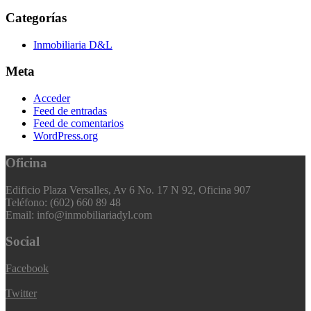
Categorías
Inmobiliaria D&L
Meta
Acceder
Feed de entradas
Feed de comentarios
WordPress.org
Oficina
Edificio Plaza Versalles, Av 6 No. 17 N 92, Oficina 907
Teléfono: (602) 660 89 48
Email: info@inmobiliariadyl.com
Social
Facebook
Twitter