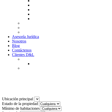
Guía de Venta
Guía Compra
Consigne Su Inmueble
Reportar daños
Solicitudes contables
Tarifas
Why to Invest in Colombia
Descargar documentos
Asesoría Jurídica
Nosotros
Blog
Contáctenos
Clientes D&L
Inquilinos
Pagos en Linea
Propietarios
(602) 660 89 48
Noticias
Ubicación principal
Estado de la propiedad
Mínimo de habitaciones