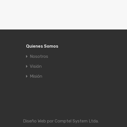
Quienes Somos
Nosotros
Visión
Misión
Diseño Web por
Comptel System Ltda.