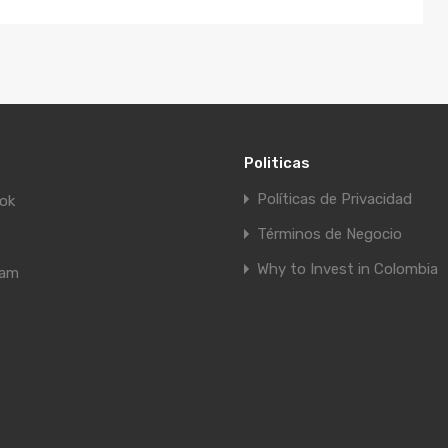
Politicas
Políticas de Privacidad
ok
Términos de Negocio
Why to Invest in Colombia
ram