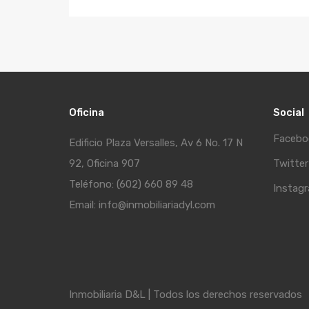
Oficina
Social
Facebo
Edificio Plaza Versalles, Av 6 No. 17 N
92, Oficina 907
Twitter
Teléfono: (602) 660 89 48
Instag
Email: info@inmobiliariadyl.com
Inmobiliaria D&L | Todos los derechos reservados