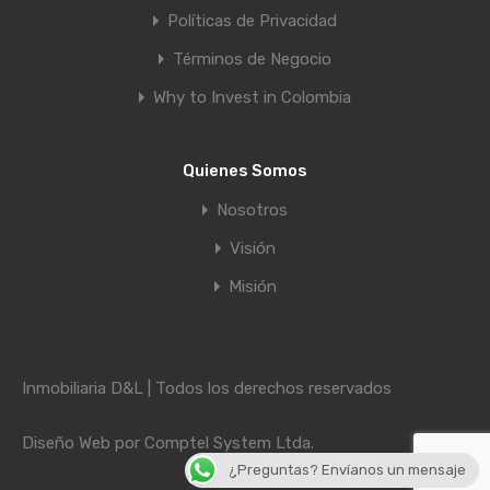
Políticas de Privacidad
Términos de Negocio
Why to Invest in Colombia
Quienes Somos
Nosotros
Visión
Misión
Inmobiliaria D&L | Todos los derechos reservados
Diseño Web por
Comptel System Ltda.
¿Preguntas? Envíanos un mensaje