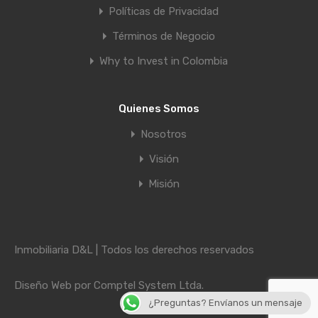
Políticas de Privacidad
Términos de Negocio
Why to Invest in Colombia
Quienes Somos
Nosotros
Visión
Misión
Inmobiliaria D&L | Todos los derechos reservados
Diseño Web por
Comptel System Ltda.
¿Preguntas? Envíanos un mensaje