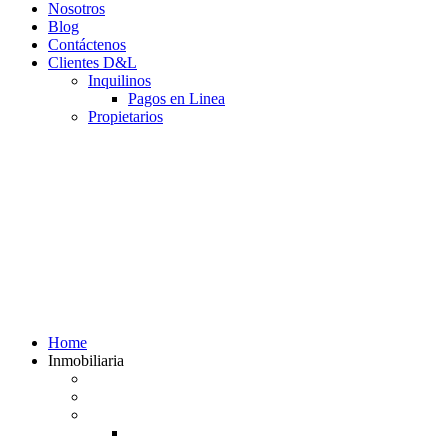
Nosotros
Blog
Contáctenos
Clientes D&L
Inquilinos
Pagos en Linea
Propietarios
(602) 660 89 48
Home
Inmobiliaria
Listado de inmuebles
Avalúos Comerciales de Inmuebles
Guias
Guía Alquiler