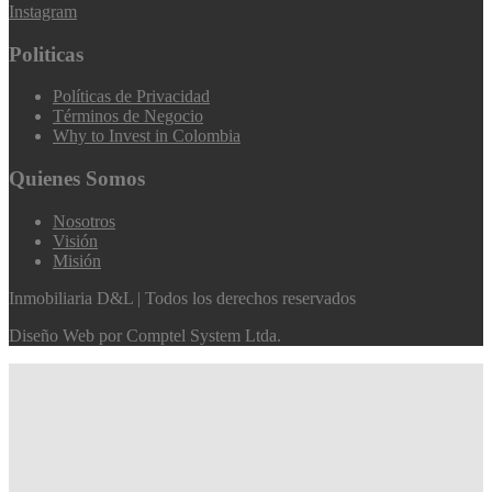
Instagram
Politicas
Políticas de Privacidad
Términos de Negocio
Why to Invest in Colombia
Quienes Somos
Nosotros
Visión
Misión
Inmobiliaria D&L | Todos los derechos reservados
Diseño Web por
Comptel System Ltda.