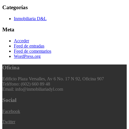
Categorías
Inmobiliaria D&L
Meta
Acceder
Feed de entradas
Feed de comentarios
WordPress.org
Oficina
Edificio Plaza Versalles, Av 6 No. 17 N 92, Oficina 907
Teléfono: (602) 660 89 48
Email: info@inmobiliariadyl.com
Social
Facebook
Twitter