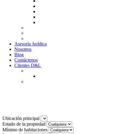
Guía de Venta
Guía Compra
Consigne Su Inmueble
Reportar daños
Solicitudes contables
Tarifas
Why to Invest in Colombia
Descargar documentos
Asesoría Jurídica
Nosotros
Blog
Contáctenos
Clientes D&L
Inquilinos
Pagos en Linea
Propietarios
(602) 660 89 48
Noticias
Ubicación principal
Estado de la propiedad
Mínimo de habitaciones