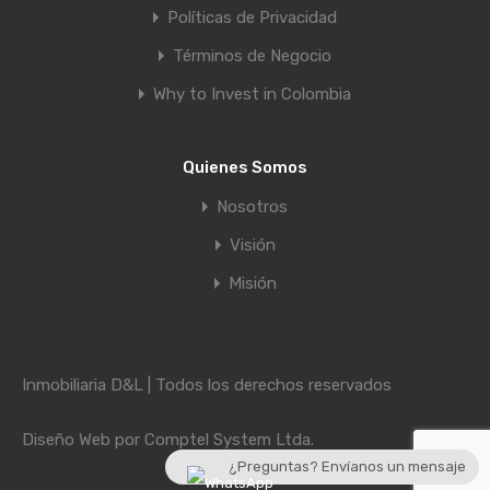
Políticas de Privacidad
Términos de Negocio
Why to Invest in Colombia
Quienes Somos
Nosotros
Visión
Misión
Inmobiliaria D&L | Todos los derechos reservados
Diseño Web por
Comptel System Ltda.
¿Preguntas? Envíanos un mensaje