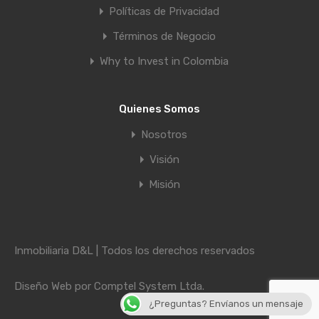
Políticas de Privacidad
Términos de Negocio
Why to Invest in Colombia
Quienes Somos
Nosotros
Visión
Misión
Inmobiliaria D&L | Todos los derechos reservados
Diseño Web por
Comptel System Ltda.
¿Preguntas? Envíanos un mensaje