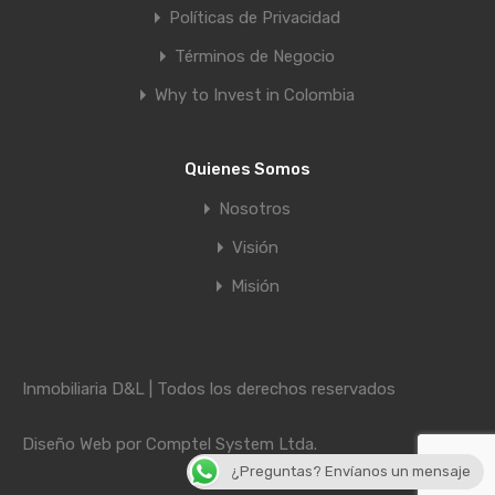
Políticas de Privacidad
Términos de Negocio
Why to Invest in Colombia
Quienes Somos
Nosotros
Visión
Misión
Inmobiliaria D&L | Todos los derechos reservados
Diseño Web por
Comptel System Ltda.
¿Preguntas? Envíanos un mensaje