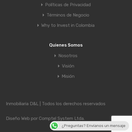
Políticas de Privacidad
Términos de Negocio
Why to Invest in Colombia
Quienes Somos
Nosotros
Visión
Misión
Inmobiliaria D&L | Todos los derechos reservados
Diseño Web por
Comptel System Ltda.
¿Preguntas? Envíanos un mensaje