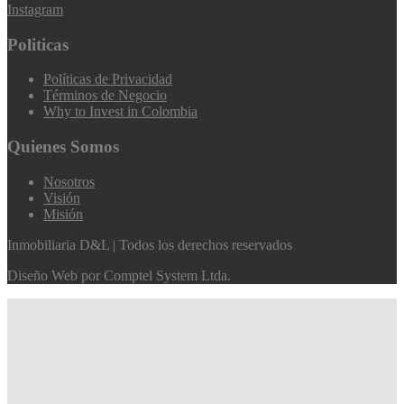
Instagram
Politicas
Políticas de Privacidad
Términos de Negocio
Why to Invest in Colombia
Quienes Somos
Nosotros
Visión
Misión
Inmobiliaria D&L | Todos los derechos reservados
Diseño Web por
Comptel System Ltda.