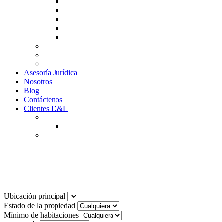
Guía de Venta
Guía Compra
Consigne Su Inmueble
Reportar daños
Solicitudes contables
Tarifas
Why to Invest in Colombia
Descargar documentos
Asesoría Jurídica
Nosotros
Blog
Contáctenos
Clientes D&L
Inquilinos
Pagos en Linea
Propietarios
(602) 660 89 48
Noticias
Ubicación principal
Estado de la propiedad
Mínimo de habitaciones