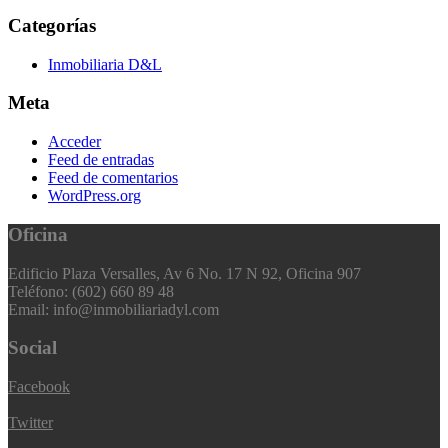
Categorías
Inmobiliaria D&L
Meta
Acceder
Feed de entradas
Feed de comentarios
WordPress.org
Oficina
Edificio Plaza Versalles, Av 6 No. 17 N 92, Oficina 907
Teléfono: (602) 660 89 48
Email: info@inmobiliariadyl.com
Social
Facebook
Twitter