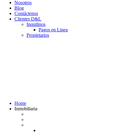
Nosotros
Blog
Contáctenos
Clientes D&L
Inquilinos
Pagos en Linea
Propietarios
(602) 660 89 48
Home
Inmobiliaria
Listado de inmuebles
Avalúos Comerciales de Inmuebles
Guias
Guía Alquiler