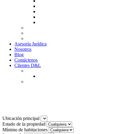
Guía de Venta
Guía Compra
Consigne Su Inmueble
Reportar daños
Solicitudes contables
Tarifas
Why to Invest in Colombia
Descargar documentos
Asesoría Jurídica
Nosotros
Blog
Contáctenos
Clientes D&L
Inquilinos
Pagos en Linea
Propietarios
(602) 660 89 48
Noticias
Ubicación principal
Estado de la propiedad
Mínimo de habitaciones