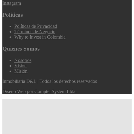
Instagram
Politicas
Políticas de Privacidad
Términos de Negocio
Why to Invest in Colombia
Quienes Somos
Nosotros
Visión
Misión
Inmobiliaria D&L | Todos los derechos reservados
Diseño Web por
Comptel System Ltda.