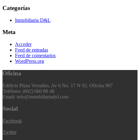
Categorías
Inmobiliaria D&L
Meta
Acceder
Feed de entradas
Feed de comentarios
WordPress.org
Oficina
Edificio Plaza Versalles, Av 6 No. 17 N 92, Oficina 907
Teléfono: (602) 660 89 48
Email: info@inmobiliariadyl.com
Social
Facebook
Twitter