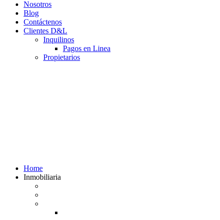
Nosotros
Blog
Contáctenos
Clientes D&L
Inquilinos
Pagos en Linea
Propietarios
(602) 660 89 48
Home
Inmobiliaria
Listado de inmuebles
Avalúos Comerciales de Inmuebles
Guias
Guía Alquiler