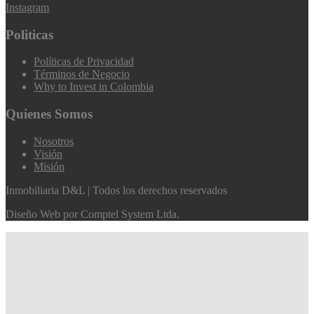
Instagram
Politicas
Políticas de Privacidad
Términos de Negocio
Why to Invest in Colombia
Quienes Somos
Nosotros
Visión
Misión
Inmobiliaria D&L | Todos los derechos reservados
Diseño Web por
Comptel System Ltda.