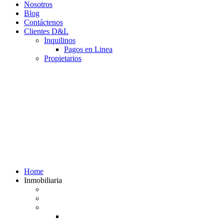
Nosotros
Blog
Contáctenos
Clientes D&L
Inquilinos
Pagos en Linea
Propietarios
(602) 660 89 48
Home
Inmobiliaria
Listado de inmuebles
Avalúos Comerciales de Inmuebles
Guias
Guía Alquiler