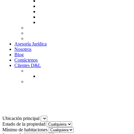
Guía de Venta
Guía Compra
Consigne Su Inmueble
Reportar daños
Solicitudes contables
Tarifas
Why to Invest in Colombia
Descargar documentos
Asesoría Jurídica
Nosotros
Blog
Contáctenos
Clientes D&L
Inquilinos
Pagos en Linea
Propietarios
(602) 660 89 48
Noticias
Ubicación principal
Estado de la propiedad
Mínimo de habitaciones