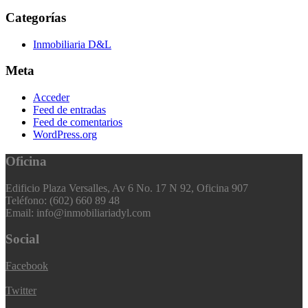
Categorías
Inmobiliaria D&L
Meta
Acceder
Feed de entradas
Feed de comentarios
WordPress.org
Oficina
Edificio Plaza Versalles, Av 6 No. 17 N 92, Oficina 907
Teléfono: (602) 660 89 48
Email: info@inmobiliariadyl.com
Social
Facebook
Twitter