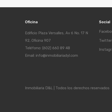
Oficina
Social
Facebo
Edificio Plaza Versalles, Av 6 No. 17 N
92, Oficina 907
Twitter
Teléfono: (602) 660 89 48
Instag
Email: info@inmobiliariadyl.com
Inmobiliaria D&L | Todos los derechos reservados