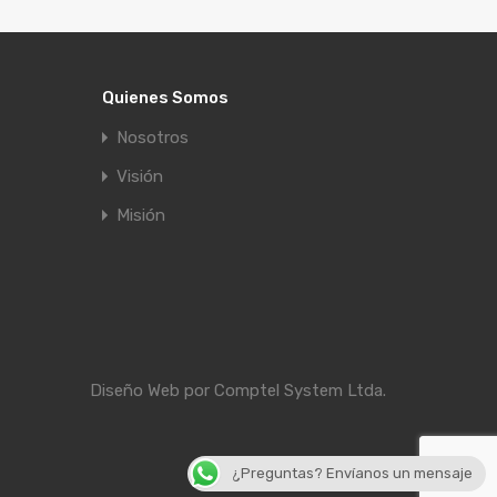
Quienes Somos
Nosotros
Visión
Misión
Diseño Web por
Comptel System Ltda.
¿Preguntas? Envíanos un mensaje