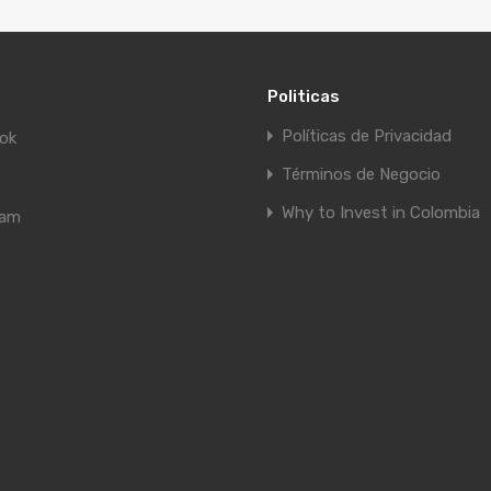
Politicas
Políticas de Privacidad
ok
Términos de Negocio
Why to Invest in Colombia
ram