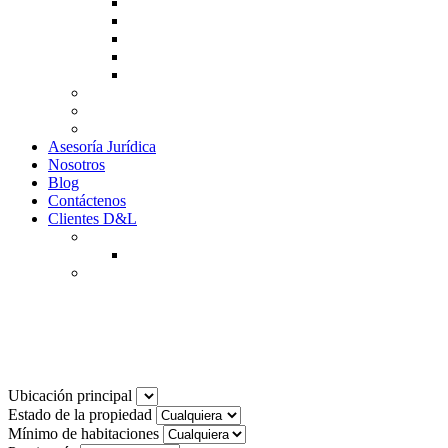
Guía de Venta
Guía Compra
Consigne Su Inmueble
Reportar daños
Solicitudes contables
Tarifas
Why to Invest in Colombia
Descargar documentos
Asesoría Jurídica
Nosotros
Blog
Contáctenos
Clientes D&L
Inquilinos
Pagos en Linea
Propietarios
(602) 660 89 48
Noticias
Ubicación principal
Estado de la propiedad
Mínimo de habitaciones