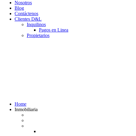
Nosotros
Blog
Contáctenos
Clientes D&L
Inquilinos
Pagos en Linea
Propietarios
(602) 660 89 48
Home
Inmobiliaria
Listado de inmuebles
Avalúos Comerciales de Inmuebles
Guias
Guía Alquiler