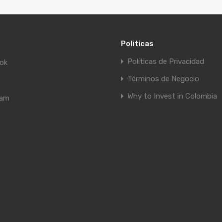
Politicas
Políticas de Privacidad
ok
Términos de Negocio
Why to Invest in Colombia
ram