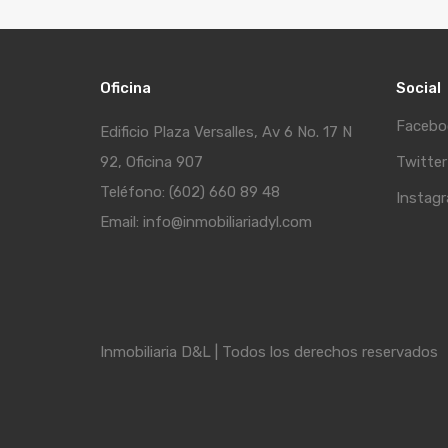
Oficina
Social
Facebo
Edificio Plaza Versalles, Av 6 No. 17 N
92, Oficina 907
Twitter
Teléfono: (602) 660 89 48
Instag
Email: info@inmobiliariadyl.com
Inmobiliaria D&L | Todos los derechos reservados