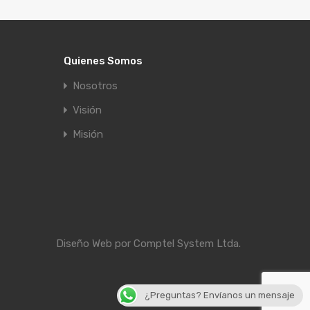
Quienes Somos
Nosotros
Visión
Misión
Diseño Web por
Comptel System Ltda.
¿Preguntas? Envíanos un mensaje