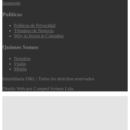
Instagram
Politicas
Políticas de Privacidad
Términos de Negocio
Why to Invest in Colombia
Quienes Somos
Nosotros
Visión
Misión
Inmobiliaria D&L | Todos los derechos reservados
Diseño Web por
Comptel System Ltda.