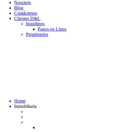
Nosotros
Blog
Contáctenos
Clientes D&L
Inquilinos
Pagos en Linea
Propietarios
(602) 660 89 48
Home
Inmobiliaria
Listado de inmuebles
Avalúos Comerciales de Inmuebles
Guias
Guía Alquiler