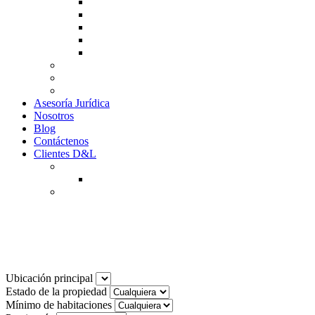
Guía de Venta
Guía Compra
Consigne Su Inmueble
Reportar daños
Solicitudes contables
Tarifas
Why to Invest in Colombia
Descargar documentos
Asesoría Jurídica
Nosotros
Blog
Contáctenos
Clientes D&L
Inquilinos
Pagos en Linea
Propietarios
(602) 660 89 48
Noticias
Ubicación principal
Estado de la propiedad
Mínimo de habitaciones