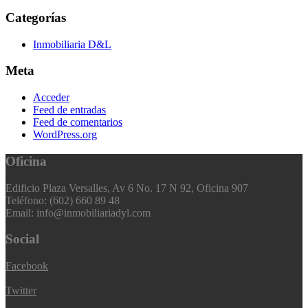
Categorías
Inmobiliaria D&L
Meta
Acceder
Feed de entradas
Feed de comentarios
WordPress.org
Oficina
Edificio Plaza Versalles, Av 6 No. 17 N 92, Oficina 907
Teléfono: (602) 660 89 48
Email: info@inmobiliariadyl.com
Social
Facebook
Twitter