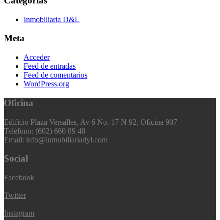
Categorías
Inmobiliaria D&L
Meta
Acceder
Feed de entradas
Feed de comentarios
WordPress.org
Oficina
Edificio Plaza Versalles, Av 6 No. 17 N 92, Oficina 907
Teléfono: (602) 660 89 48
Email: info@inmobiliariadyl.com
Social
Facebook
Twitter
Instagram