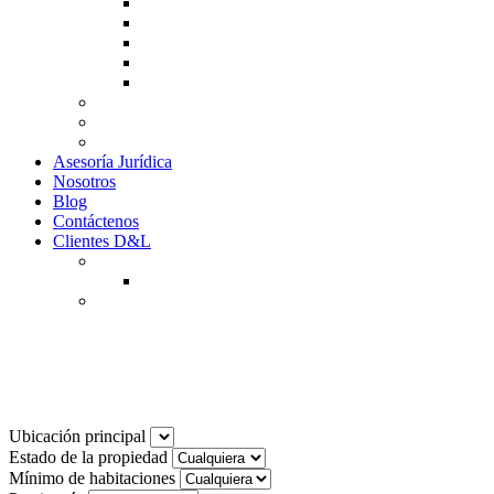
Guía de Venta
Guía Compra
Consigne Su Inmueble
Reportar daños
Solicitudes contables
Tarifas
Why to Invest in Colombia
Descargar documentos
Asesoría Jurídica
Nosotros
Blog
Contáctenos
Clientes D&L
Inquilinos
Pagos en Linea
Propietarios
(602) 660 89 48
Noticias
Ubicación principal
Estado de la propiedad
Mínimo de habitaciones