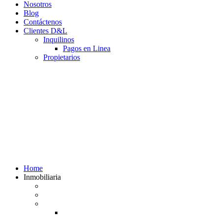
Nosotros
Blog
Contáctenos
Clientes D&L
Inquilinos
Pagos en Linea
Propietarios
(602) 660 89 48
Home
Inmobiliaria
Listado de inmuebles
Avalúos Comerciales de Inmuebles
Guias
Guía Alquiler