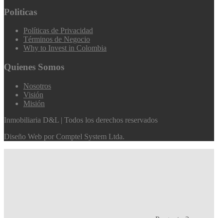
Politicas
Políticas de Privacidad
Términos de Negocio
Why to Invest in Colombia
Quienes Somos
Nosotros
Visión
Misión
Inmobiliaria D&L | Todos los derechos reservados
Diseño Web por
Comptel System Ltda.