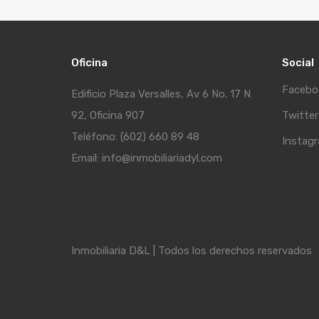
Oficina
Social
Facebo
Edificio Plaza Versalles, Av 6 No. 17 N
92, Oficina 907
Twitter
Teléfono: (602) 660 89 48
Instag
Email: info@inmobiliariadyl.com
Inmobiliaria D&L | Todos los derechos reservados