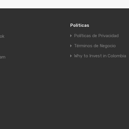
Politicas
Políticas de Privacidad
ok
Términos de Negocio
Why to Invest in Colombia
ram