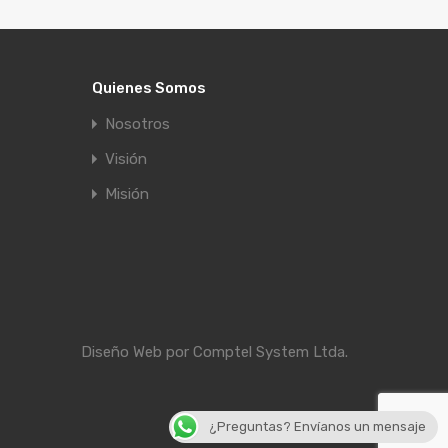
Quienes Somos
Nosotros
Visión
Misión
Diseño Web por
Comptel System Ltda.
¿Preguntas? Envíanos un mensaje