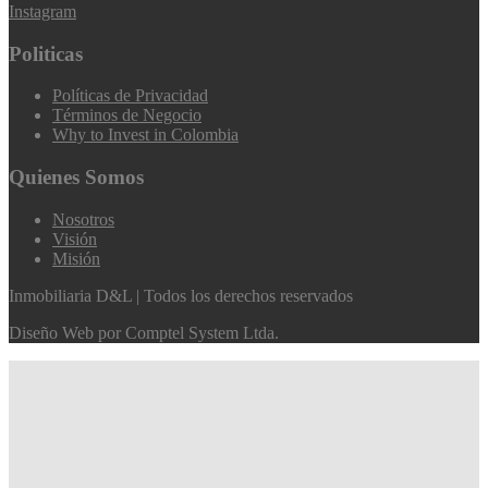
Instagram
Politicas
Políticas de Privacidad
Términos de Negocio
Why to Invest in Colombia
Quienes Somos
Nosotros
Visión
Misión
Inmobiliaria D&L | Todos los derechos reservados
Diseño Web por
Comptel System Ltda.