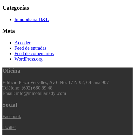
Categorías
Inmobiliaria D&L
Meta
Acceder
Feed de entradas
Feed de comentarios
WordPress.org
Oficina
Edificio Plaza Versalles, Av 6 No. 17 N 92, Oficina 907
Teléfono: (602) 660 89 48
Email: info@inmobiliariadyl.com
Social
Facebook
Twitter