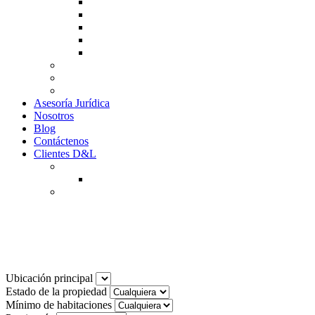
Guía de Venta
Guía Compra
Consigne Su Inmueble
Reportar daños
Solicitudes contables
Tarifas
Why to Invest in Colombia
Descargar documentos
Asesoría Jurídica
Nosotros
Blog
Contáctenos
Clientes D&L
Inquilinos
Pagos en Linea
Propietarios
(602) 660 89 48
Noticias
Ubicación principal
Estado de la propiedad
Mínimo de habitaciones