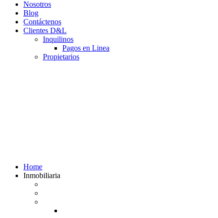
Nosotros
Blog
Contáctenos
Clientes D&L
Inquilinos
Pagos en Linea
Propietarios
(602) 660 89 48
Home
Inmobiliaria
Listado de inmuebles
Avalúos Comerciales de Inmuebles
Guias
Guía Alquiler