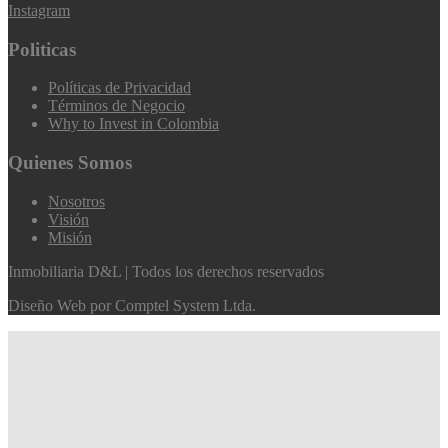
Instagram
Politicas
Políticas de Privacidad
Términos de Negocio
Why to Invest in Colombia
Quienes Somos
Nosotros
Visión
Misión
Inmobiliaria D&L | Todos los derechos reservados
Diseño Web por
Comptel System Ltda.