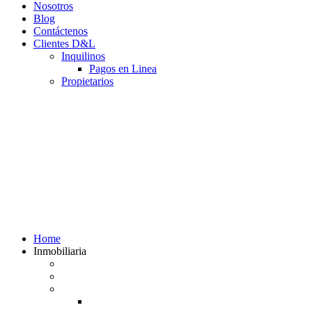
Nosotros
Blog
Contáctenos
Clientes D&L
Inquilinos
Pagos en Linea
Propietarios
(602) 660 89 48
Home
Inmobiliaria
Listado de inmuebles
Avalúos Comerciales de Inmuebles
Guias
Guía Alquiler