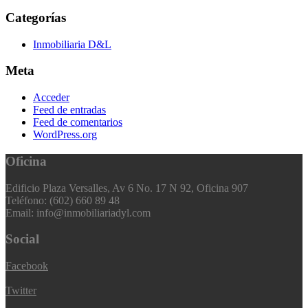
Categorías
Inmobiliaria D&L
Meta
Acceder
Feed de entradas
Feed de comentarios
WordPress.org
Oficina
Edificio Plaza Versalles, Av 6 No. 17 N 92, Oficina 907
Teléfono: (602) 660 89 48
Email: info@inmobiliariadyl.com
Social
Facebook
Twitter