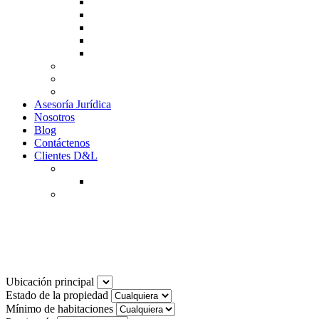
Guía de Venta
Guía Compra
Consigne Su Inmueble
Reportar daños
Solicitudes contables
Tarifas
Why to Invest in Colombia
Descargar documentos
Asesoría Jurídica
Nosotros
Blog
Contáctenos
Clientes D&L
Inquilinos
Pagos en Linea
Propietarios
(602) 660 89 48
Noticias
Ubicación principal
Estado de la propiedad
Mínimo de habitaciones