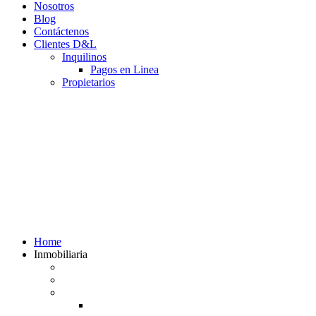
Nosotros
Blog
Contáctenos
Clientes D&L
Inquilinos
Pagos en Linea
Propietarios
(602) 660 89 48
Home
Inmobiliaria
Listado de inmuebles
Avalúos Comerciales de Inmuebles
Guias
Guía Alquiler