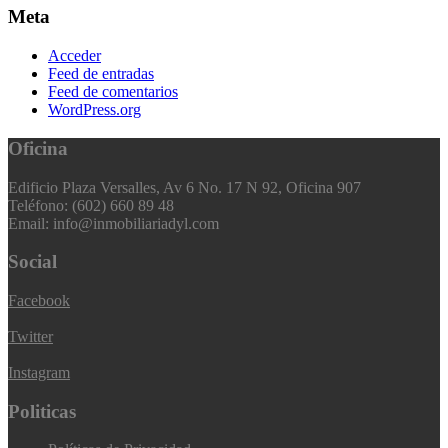
Meta
Acceder
Feed de entradas
Feed de comentarios
WordPress.org
Oficina
Edificio Plaza Versalles, Av 6 No. 17 N 92, Oficina 907
Teléfono: (602) 660 89 48
Email: info@inmobiliariadyl.com
Social
Facebook
Twitter
Instagram
Politicas