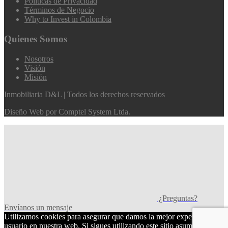
Políticas de Privacidad
Términos de Negocio
Why to Invest in Colombia
Quienes Somos
Nosotros
Visión
Misión
Inmobiliaria D&L | Todos los derechos reservados
Diseño Web por
Comptel System Ltda.
¿Preguntas?
Envíanos un mensaje
Utilizamos cookies para asegurar que damos la mejor experiencia al
usuario en nuestra web. Si sigues utilizando este sitio asumiremos