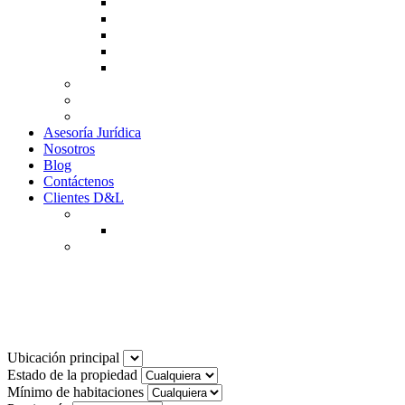
Guía de Venta
Guía Compra
Consigne Su Inmueble
Reportar daños
Solicitudes contables
Tarifas
Why to Invest in Colombia
Descargar documentos
Asesoría Jurídica
Nosotros
Blog
Contáctenos
Clientes D&L
Inquilinos
Pagos en Linea
Propietarios
(602) 660 89 48
Noticias
Ubicación principal
Estado de la propiedad
Mínimo de habitaciones