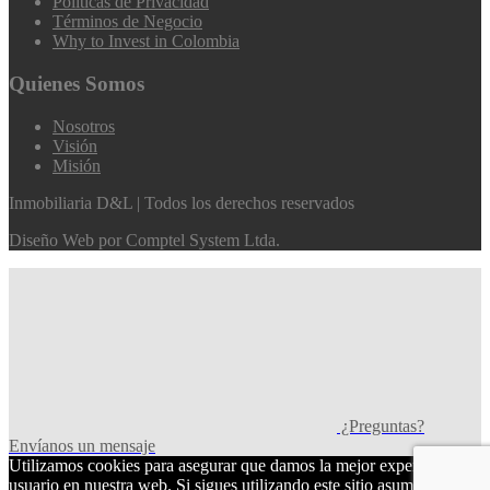
Políticas de Privacidad
Términos de Negocio
Why to Invest in Colombia
Quienes Somos
Nosotros
Visión
Misión
Inmobiliaria D&L | Todos los derechos reservados
Diseño Web por
Comptel System Ltda.
¿Preguntas?
Envíanos un mensaje
Utilizamos cookies para asegurar que damos la mejor experiencia al
usuario en nuestra web. Si sigues utilizando este sitio asumiremos