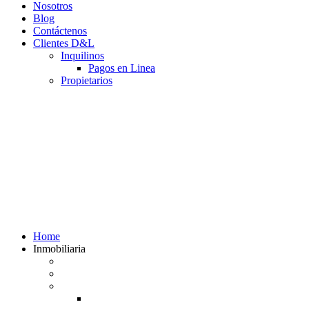
Nosotros
Blog
Contáctenos
Clientes D&L
Inquilinos
Pagos en Linea
Propietarios
(602) 660 89 48
Home
Inmobiliaria
Listado de inmuebles
Avalúos Comerciales de Inmuebles
Guias
Guía Alquiler