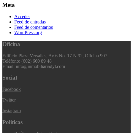
Meta
Acceder
Feed de entradas
Feed de comentarios
WordPress.org
Oficina
Edificio Plaza Versalles, Av 6 No. 17 N 92, Oficina 907
Teléfono: (602) 660 89 48
Email: info@inmobiliariadyl.com
Social
Facebook
Twitter
Instagram
Politicas