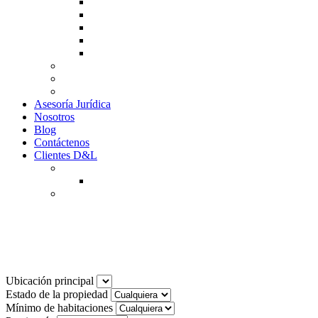
Guía de Venta
Guía Compra
Consigne Su Inmueble
Reportar daños
Solicitudes contables
Tarifas
Why to Invest in Colombia
Descargar documentos
Asesoría Jurídica
Nosotros
Blog
Contáctenos
Clientes D&L
Inquilinos
Pagos en Linea
Propietarios
(602) 660 89 48
Noticias
Ubicación principal
Estado de la propiedad
Mínimo de habitaciones