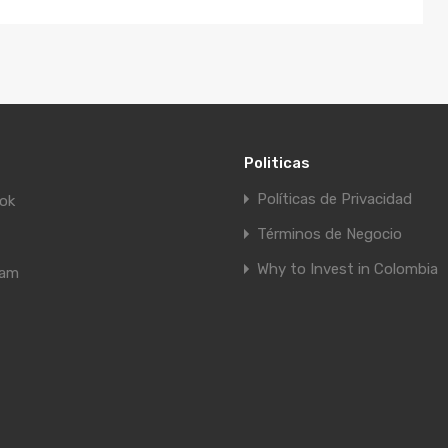
Politicas
Políticas de Privacidad
ok
Términos de Negocio
Why to Invest in Colombia
ram