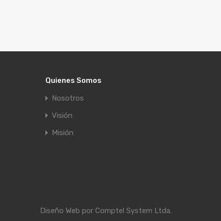
Quienes Somos
Nosotros
Visión
Misión
Diseño Web por
Comptel System Ltda.