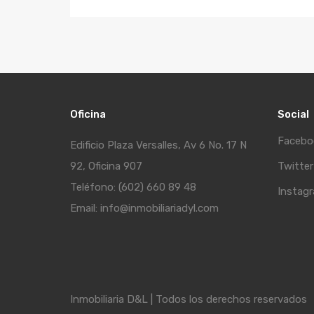
Oficina
Social
Facebo
Edificio Plaza Versalles, Av 6 No. 17 N
92, Oficina 907
Twitter
Teléfono: (602) 660 89 48
Instag
Email: info@inmobiliariadyl.com
Inmobiliaria D&L | Todos los derechos reservados