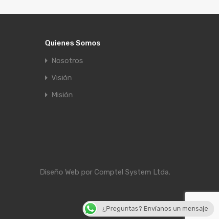
Quienes Somos
Nosotros
Visión
Misión
Diseño Web por
Comptel System Ltda.
¿Preguntas? Envíanos un mensaje