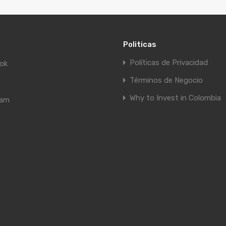
Politicas
Políticas de Privacidad
ok
Términos de Negocio
Why to Invest in Colombia
ram