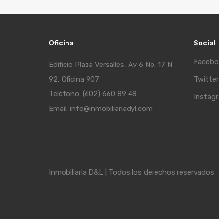
Oficina
Social
Facebo
Edificio Plaza Versalles, Av 6 No. 17 N
92, Oficina 907
Twitter
Teléfono: (602) 660 89 48
Instag
Email: info@inmobiliariadyl.com
Inmobiliaria D&L | Todos los derechos reservados