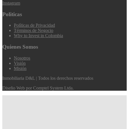
Instagram
Politicas
Políticas de Privacidad
Términos de Negocio
Why to Invest in Colombia
Quienes Somos
Nosotros
Visión
Misión
Inmobiliaria D&L | Todos los derechos reservados
Diseño Web por
Comptel System Ltda.