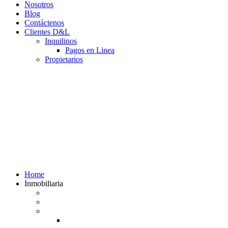
Nosotros
Blog
Contáctenos
Clientes D&L
Inquilinos
Pagos en Linea
Propietarios
(602) 660 89 48
Home
Inmobiliaria
Listado de inmuebles
Avalúos Comerciales de Inmuebles
Guias
Guía Alquiler