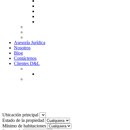
Guía de Venta
Guía Compra
Consigne Su Inmueble
Reportar daños
Solicitudes contables
Tarifas
Why to Invest in Colombia
Descargar documentos
Asesoría Jurídica
Nosotros
Blog
Contáctenos
Clientes D&L
Inquilinos
Pagos en Linea
Propietarios
(602) 660 89 48
Noticias
Ubicación principal
Estado de la propiedad
Mínimo de habitaciones