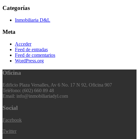
Categorías
Inmobiliaria D&L
Meta
Acceder
Feed de entradas
Feed de comentarios
WordPress.org
Oficina
Edificio Plaza Versalles, Av 6 No. 17 N 92, Oficina 907
Teléfono: (602) 660 89 48
Email: info@inmobiliariadyl.com
Social
Facebook
Twitter