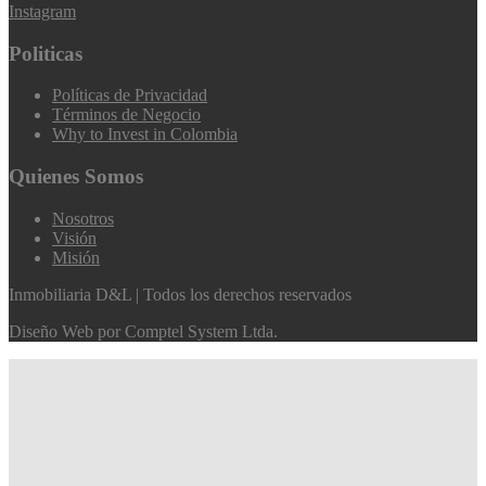
Instagram
Politicas
Políticas de Privacidad
Términos de Negocio
Why to Invest in Colombia
Quienes Somos
Nosotros
Visión
Misión
Inmobiliaria D&L | Todos los derechos reservados
Diseño Web por
Comptel System Ltda.