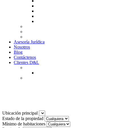
Guía de Venta
Guía Compra
Consigne Su Inmueble
Reportar daños
Solicitudes contables
Tarifas
Why to Invest in Colombia
Descargar documentos
Asesoría Jurídica
Nosotros
Blog
Contáctenos
Clientes D&L
Inquilinos
Pagos en Linea
Propietarios
(602) 660 89 48
Noticias
Ubicación principal
Estado de la propiedad
Mínimo de habitaciones