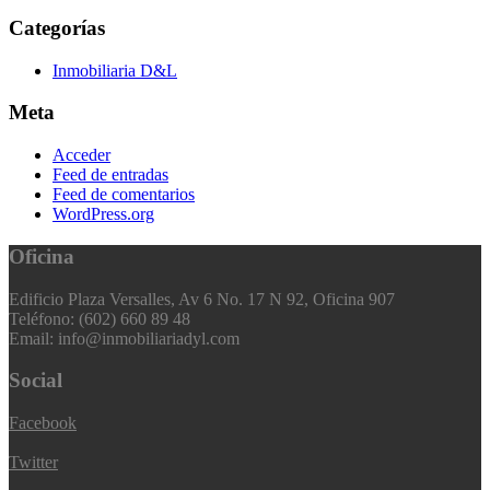
Categorías
Inmobiliaria D&L
Meta
Acceder
Feed de entradas
Feed de comentarios
WordPress.org
Oficina
Edificio Plaza Versalles, Av 6 No. 17 N 92, Oficina 907
Teléfono: (602) 660 89 48
Email: info@inmobiliariadyl.com
Social
Facebook
Twitter