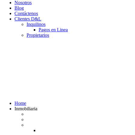
Nosotros
Blog
Contáctenos
Clientes D&L
Inquilinos
Pagos en Linea
Propietarios
(602) 660 89 48
Home
Inmobiliaria
Listado de inmuebles
Avalúos Comerciales de Inmuebles
Guias
Guía Alquiler