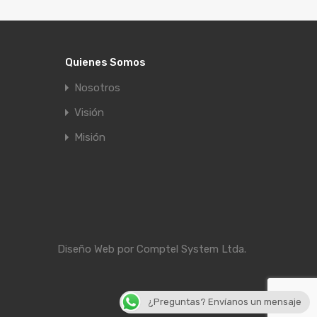
Quienes Somos
Nosotros
Visión
Misión
Diseño Web por
Comptel System Ltda.
¿Preguntas? Envíanos un mensaje