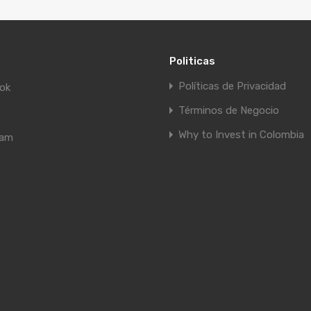
Politicas
Políticas de Privacidad
ok
Términos de Negocio
Why to Invest in Colombia
ram