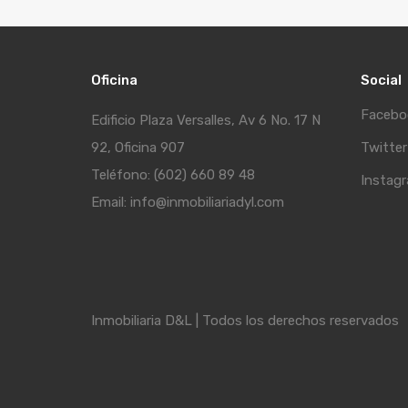
Oficina
Social
Facebo
Edificio Plaza Versalles, Av 6 No. 17 N
92, Oficina 907
Twitter
Teléfono: (602) 660 89 48
Instag
Email: info@inmobiliariadyl.com
Inmobiliaria D&L | Todos los derechos reservados