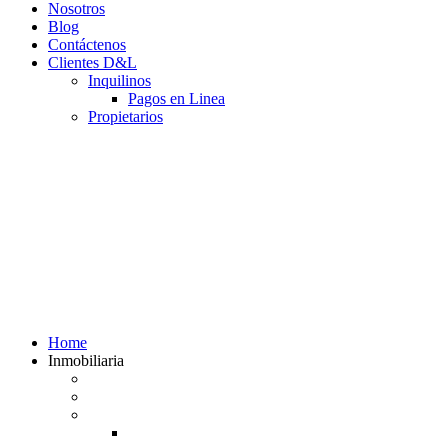
Nosotros
Blog
Contáctenos
Clientes D&L
Inquilinos
Pagos en Linea
Propietarios
(602) 660 89 48
Home
Inmobiliaria
Listado de inmuebles
Avalúos Comerciales de Inmuebles
Guias
Guía Alquiler