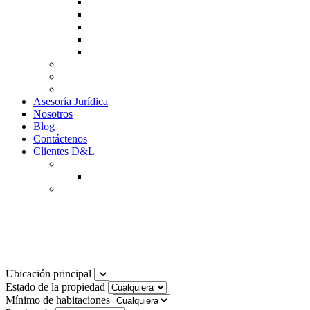
Guía de Venta
Guía Compra
Consigne Su Inmueble
Reportar daños
Solicitudes contables
Tarifas
Why to Invest in Colombia
Descargar documentos
Asesoría Jurídica
Nosotros
Blog
Contáctenos
Clientes D&L
Inquilinos
Pagos en Linea
Propietarios
(602) 660 89 48
Noticias
Ubicación principal
Estado de la propiedad
Mínimo de habitaciones