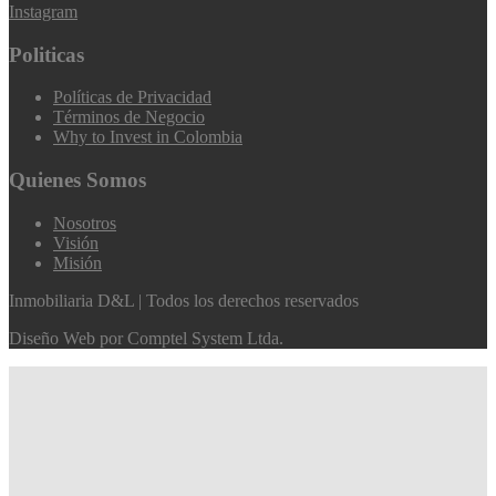
Instagram
Politicas
Políticas de Privacidad
Términos de Negocio
Why to Invest in Colombia
Quienes Somos
Nosotros
Visión
Misión
Inmobiliaria D&L | Todos los derechos reservados
Diseño Web por
Comptel System Ltda.