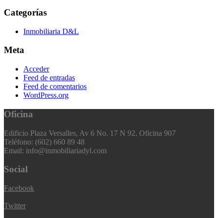
Categorías
Inmobiliaria D&L
Meta
Acceder
Feed de entradas
Feed de comentarios
WordPress.org
Oficina
Edificio Plaza Versalles, Av 6 No. 17 N 92, Oficina 907
Teléfono: (602) 660 89 48
Email: info@inmobiliariadyl.com
Social
Facebook
Twitter