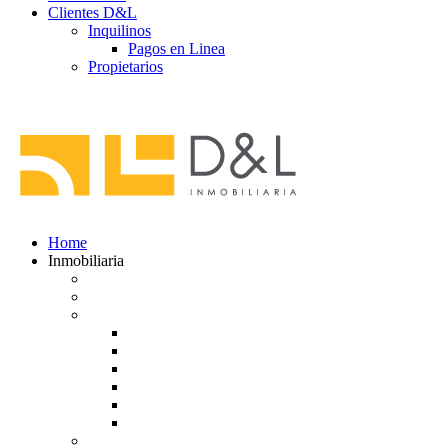
Clientes D&L
Inquilinos
Pagos en Linea
Propietarios
(602) 660 89 48
Home
Inmobiliaria
Listado de inmuebles
Avalúos Comerciales de Inmuebles
Guias
Guía Alquiler
Guía de Venta
Guía Compra
Consigne Su Inmueble
Reportar daños
Solicitudes contables
Tarifas