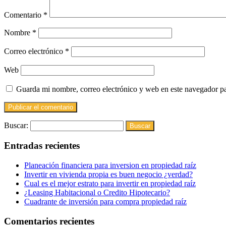
Comentario
*
Nombre
*
Correo electrónico
*
Web
Guarda mi nombre, correo electrónico y web en este navegador p
Buscar:
Entradas recientes
Planeación financiera para inversion en propiedad raíz
Invertir en vivienda propia es buen negocio ¿verdad?
Cual es el mejor estrato para invertir en propiedad raíz
¿Leasing Habitacional o Credito Hipotecario?
Cuadrante de inversión para compra propiedad raíz
Comentarios recientes