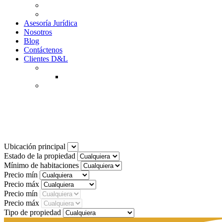
Why to Invest in Colombia
Descargar documentos
Asesoría Jurídica
Nosotros
Blog
Contáctenos
Clientes D&L
Inquilinos
Pagos en Linea
Propietarios
(602) 660 89 48
Noticias
Ubicación principal
Estado de la propiedad
Mínimo de habitaciones
Precio mín
Precio máx
Precio mín
Precio máx
Tipo de propiedad