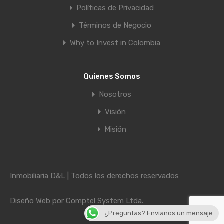
Políticas de Privacidad
Términos de Negocio
Why to Invest in Colombia
Quienes Somos
Nosotros
Visión
Misión
Inmobiliaria D&L | Todos los derechos reservados
Diseño Web por
Comptel System Ltda.
¿Preguntas? Envíanos un mensaje