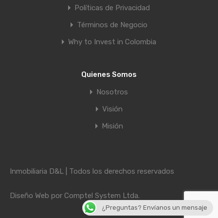
Políticas de Privacidad
Términos de Negocio
Why to Invest in Colombia
Quienes Somos
Nosotros
Visión
Misión
Inmobiliaria D&L | Todos los derechos reservados
Diseño Web por
Comptel System Ltda.
¿Preguntas? Envíanos un mensaje