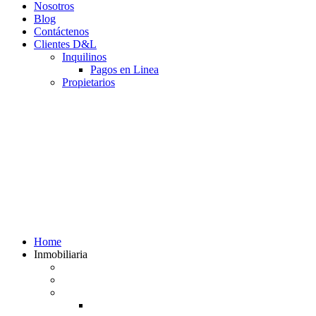
Nosotros
Blog
Contáctenos
Clientes D&L
Inquilinos
Pagos en Linea
Propietarios
(602) 660 89 48
Home
Inmobiliaria
Listado de inmuebles
Avalúos Comerciales de Inmuebles
Guias
Guía Alquiler