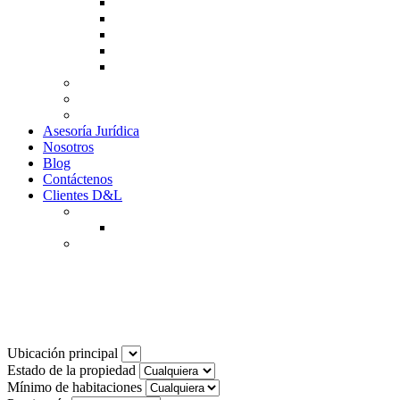
Guía de Venta
Guía Compra
Consigne Su Inmueble
Reportar daños
Solicitudes contables
Tarifas
Why to Invest in Colombia
Descargar documentos
Asesoría Jurídica
Nosotros
Blog
Contáctenos
Clientes D&L
Inquilinos
Pagos en Linea
Propietarios
(602) 660 89 48
Noticias
Ubicación principal
Estado de la propiedad
Mínimo de habitaciones