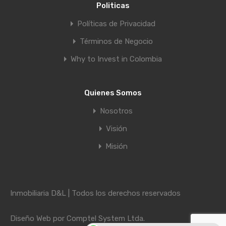
Politicas
Políticas de Privacidad
Términos de Negocio
Why to Invest in Colombia
Quienes Somos
Nosotros
Visión
Misión
Inmobiliaria D&L | Todos los derechos reservados
Diseño Web por
Comptel System Ltda.