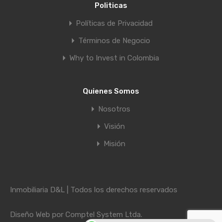
Politicas
Políticas de Privacidad
Términos de Negocio
Why to Invest in Colombia
Quienes Somos
Nosotros
Visión
Misión
Inmobiliaria D&L | Todos los derechos reservados
Diseño Web por
Comptel System Ltda.