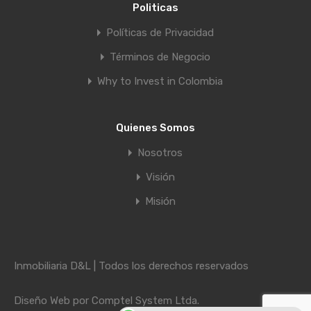
Politicas
Políticas de Privacidad
Términos de Negocio
Why to Invest in Colombia
Quienes Somos
Nosotros
Visión
Misión
Inmobiliaria D&L | Todos los derechos reservados
Diseño Web por
Comptel System Ltda.