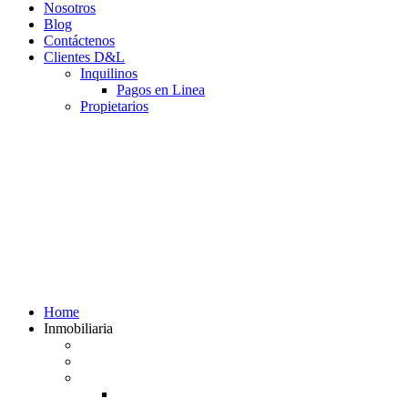
Nosotros
Blog
Contáctenos
Clientes D&L
Inquilinos
Pagos en Linea
Propietarios
(602) 660 89 48
Home
Inmobiliaria
Listado de inmuebles
Avalúos Comerciales de Inmuebles
Guias
Guía Alquiler