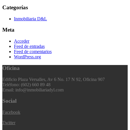
Categorías
Inmobiliaria D&L
Meta
Acceder
Feed de entradas
Feed de comentarios
WordPress.org
Oficina
Edificio Plaza Versalles, Av 6 No. 17 N 92, Oficina 907
Teléfono: (602) 660 89 48
Email: info@inmobiliariadyl.com
Social
Facebook
Twitter