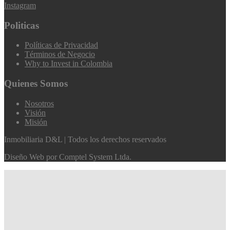
Instagram
Politicas
Políticas de Privacidad
Términos de Negocio
Why to Invest in Colombia
Quienes Somos
Nosotros
Visión
Misión
Inmobiliaria D&L | Todos los derechos reservados
Diseño Web por
Comptel System Ltda.