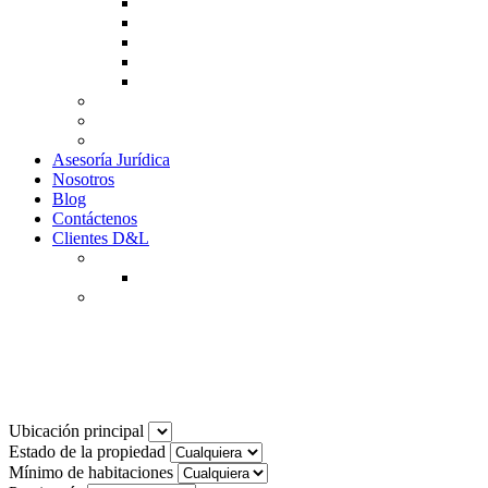
Guía de Venta
Guía Compra
Consigne Su Inmueble
Reportar daños
Solicitudes contables
Tarifas
Why to Invest in Colombia
Descargar documentos
Asesoría Jurídica
Nosotros
Blog
Contáctenos
Clientes D&L
Inquilinos
Pagos en Linea
Propietarios
(602) 660 89 48
Noticias
Ubicación principal
Estado de la propiedad
Mínimo de habitaciones